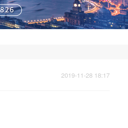
2019-11-28 18:17