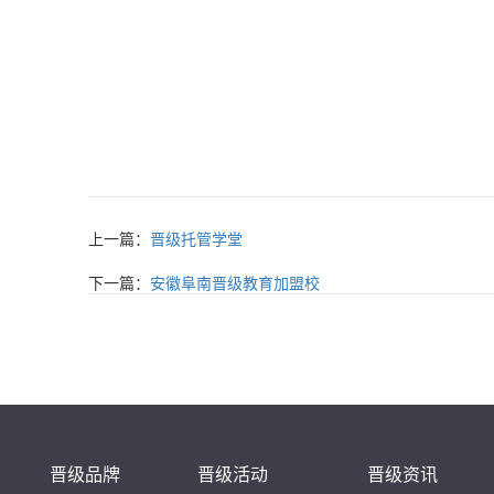
上一篇：
晋级托管学堂
下一篇：
安徽阜南晋级教育加盟校
晋级品牌
晋级活动
晋级资讯