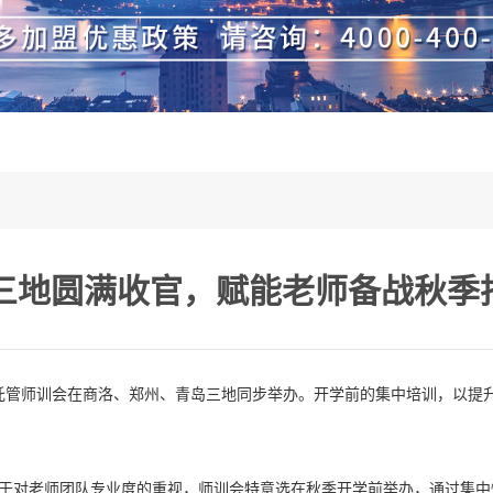
会三地圆满收官，赋能老师备战秋季
托管师训会在商洛、郑州、青岛三地同步举办。开学前的集中培训，以提
 基于对老师团队专业度的重视，师训会特意选在秋季开学前举办，通过集