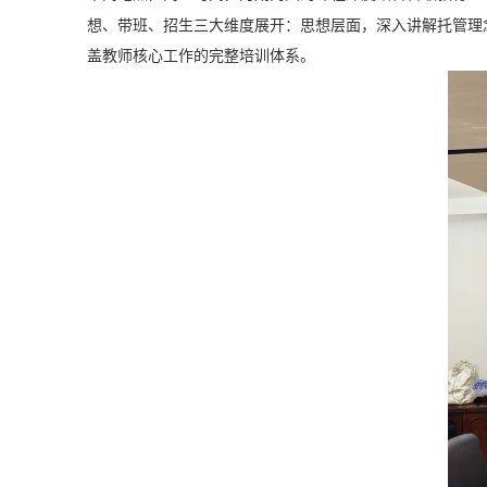
想、带班、招生三大维度展开：思想层面，深入讲解托管理
盖教师核心工作的完整培训体系。