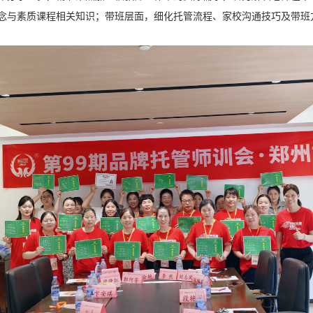
念与素质课程相关知识；带班层面，细化托管流程、家校沟通技巧及带班