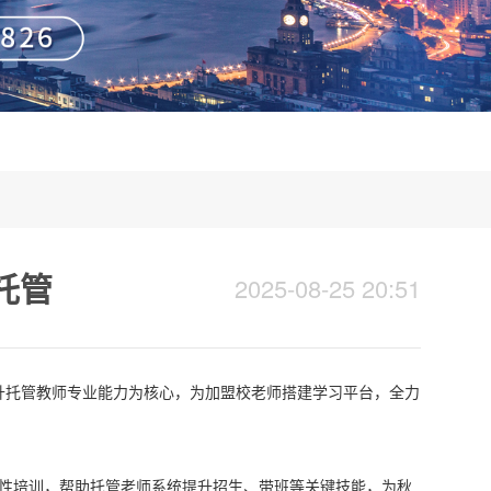
托管
2025-08-25 20:51
升托管教师专业能力为核心，为加盟校老师搭建学习平台，全力
中性培训，帮助托管老师系统提升招生、带班等关键技能，为秋