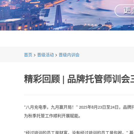
首页
>
晋级活动
>
晋级内训会
精彩回顾 | 品牌托管师训
八月充电季，九月赢开局！
”
年
月
日至
日，品牌
“
2025
8
23
24
为秋季托管工作顺利开展赋能。
“经过培训的员工是财富，没有经过培训的员工是包袱。”