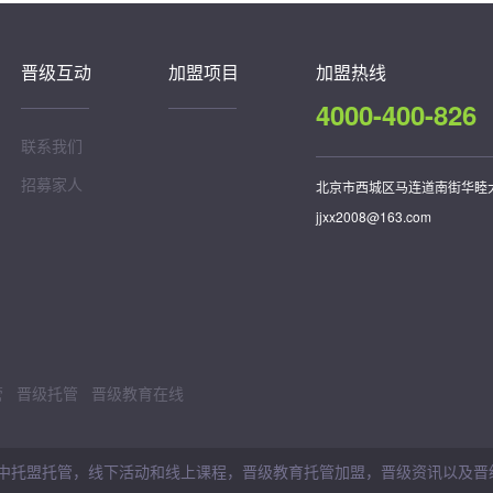
晋级互动
加盟项目
加盟热线
4000-400-826
联系我们
招募家人
北京市西城区马连道南街华睦大厦
jjxx2008@163.com
管
晋级托管
晋级教育在线
盟托管，线下活动和线上课程，晋级教育托管加盟，晋级资讯以及晋级互动，