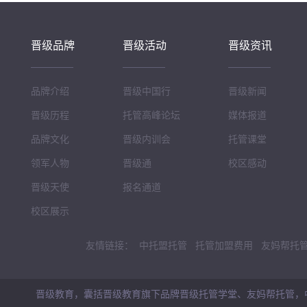
晋级品牌
晋级活动
晋级资讯
品牌介绍
晋级中国行
晋级新闻
晋级历程
托管高峰论坛
媒体报道
品牌文化
晋级内训会
托管课堂
领军人物
晋级通
校区感动
晋级天使
报名通道
校区展示
友情链接：
中托盟托管
托管加盟费用
友妈帮托
晋级教育，囊括晋级教育旗下品牌晋级托管学堂、友妈帮托管，中托