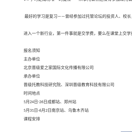
最好的学习是复习
曾经参加过托管论坛的投资人、校长
——
进入一个新行业，第一件事就是交学费，要么在课堂上交学
报名须知
主办单位
北京晋级爱之家国际文化传播有限公司
承办单位
晋级托教科技研究院、深圳晋级教育科技有限公司
时间地点
月
日
日成都站、郑州站
5
24
-26
月
日
月
日南京站、乌鲁木齐站
5
31
-6
2
课程安排