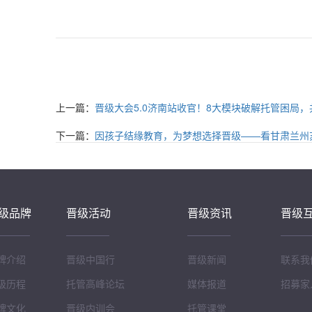
上一篇：
晋级大会5.0济南站收官！8大模块破解托管困局
下一篇：
因孩子结缘教育，为梦想选择晋级——看甘肃兰州
级品牌
晋级活动
晋级资讯
晋级
牌介绍
晋级中国行
晋级新闻
联系我
级历程
托管高峰论坛
媒体报道
招募家
牌文化
晋级内训会
托管课堂