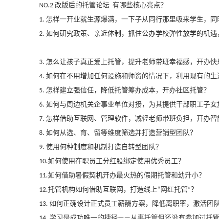
改版后的托管论坛
有哪些核心亮点？
NO.2
怎样一开业就生源爆满，一下子从同行那里吸来学生，同
1.
如何研究政策、亲近体制，抓住公办学校弹性放学的机遇
2.
怎么让孩子真正爱上托管，提升老师带班幸福感，开办快
3.
如何在不用增加任何设施和师资的情况下，利用现有的生
4.
怎样建立强信任，降低托管筹办成本，开办社区托管？
5.
如何与周边机关企事业单位对接，为其提供干部职工子女
6.
怎样借助互联网、管理软件，减轻老师带班负担，开办智
7.
如何从选、育、留等维度筛选并打造营销型团队？
8.
使用何种制度和机制打造自转型团队？
9.
如何使用在职员工分红股绑定使用优秀员工？
10.
如何借助暑假契机开办最火热的假期托管和幼升小？
11.
托管机构如何借助互联网，打造线上
网红托管
？
12.
“
”
如何正确设计正式员工薪酬方案，降低离职率，激活团
13.
学习是成功唯一的捷径
从事托管但还没有参加过托
14.
——