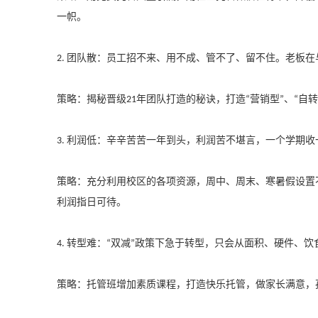
一帜。
团队散：员工招不来、用不成、管不了、留不住。老板在
2.
策略：揭秘晋级
年团队打造的秘诀，打造
营销型
、
自转
21
“
”
“
利润低：辛辛苦苦一年到头，利润苦不堪言，一个学期收
3.
策略：充分利用校区的各项资源，周中、周末、寒暑假设置
利润指日可待。
转型难：
双减
政策下急于转型，只会从面积、硬件、饮
4.
“
”
策略：托管班增加素质课程，打造快乐托管，做家长满意，