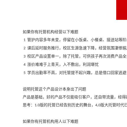
如果你有托管机构经营以下难题
管护内容多年未变，停留在小饭桌、小餐桌、接送站等阶
1
课后延时服务推行，校区生源急速下降，经营氛围凄惨尴
2
校区产品设置单一，除了托管，可供孩子再次消费产品全
3
涨价难难于上青天，入不敷出，利润堪忧
4
学员出勤率不高，对托管提不起兴趣，总是借口回家逃避
5
说明托管这个产品设计本身出了问题
产品是基础，好的产品不仅能吸引客户，还自带流量，经得
思考：
版的托管已经告别历史的舞台，
版大托管时代
1.0
4,0
如果你有托管机构用人以下难题