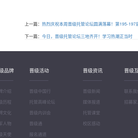
上一篇：
热烈庆祝本周晋级托管论坛圆满落幕！第195-19
下一篇：
今日，晋级托管论坛三地齐开！学习热潮正当时
级品牌
晋级活动
晋级资讯
晋级
牌介绍
晋级中国行
晋级新闻
联系我
级历程
托管高峰论坛
媒体报道
招募家
牌文化
晋级内训会
托管课堂
军人物
晋级通
校区感动
级天使
报名通道