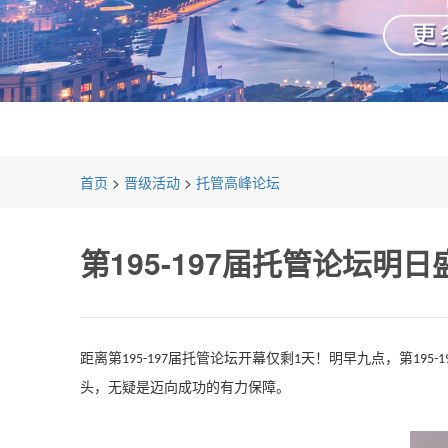
首页
>
晋级活动
>
托管高峰论坛
第195-197届托管论坛
距离第
届托管论坛开幕仅剩
天！明早九点，第
195-197
1
195-1
头，无疑是迈向成功的有力保障。