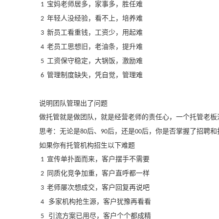
宝妈老师居多，家事多，胜任难
1
年轻人没经验，看不上，培养难
2
新员工看重钱，工资少，用起难
3
老员工思想旧，老油条，提升难
4
工资保守稳定，大锅饭，激励难
5
管理制度缺失，凭自觉，管理难
6
说明团队管理出了问题
做托管就是做团队，就是经营老师的责任心，一个托管老板
思考：无论是
后、
后，还是
后，你是否掌握了招聘和
80
90
00
如果你有托管机构招生以下难题
宣传单扑面而来，客户摆手不需要
1
同质化竞争加重，客户直呼都一样
2
老师屡次想成交，客户回复再说吧
3
多家机构抢生源，客户犹豫再看看
4
引流方案已用尽，客户个个都成精
5