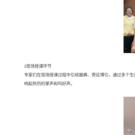
现场授课环节
2
专家们在现场授课过程中引经据典、旁征博引，通过多个生
响起热烈的掌声和叫好声。