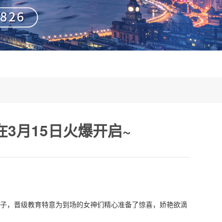
在3月15日火爆开启~
2025-03-10 18:27
子，晋级教育特意为到场的女神们精心准备了惊喜，娇艳欲滴