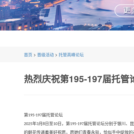
首页
>
晋级活动
>
托管高峰论坛
热烈庆祝第195-197届
第
届托管论坛
195-197
年
月
日至
日，第
届托管论坛分别于银川、昆
2025
3
8
10
195-197
的鲜花传递着美好祝愿，愿她们青春永驻，恰似手中绽放的