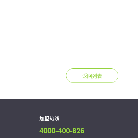
返回列表
加盟热线
4000-400-826