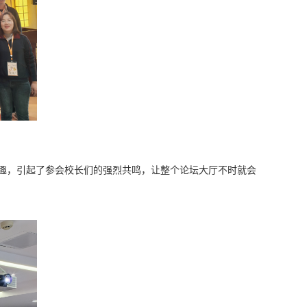
趣，引起了参会校长们的强烈共鸣，让整个论坛大厅不时就会