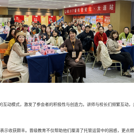
的互动模式，激发了参会者的积极性与创造力。讲师与校长们频繁互动，
表示收获颇丰。晋级教育不仅帮助他们厘清了托管运营中的困惑，更点燃