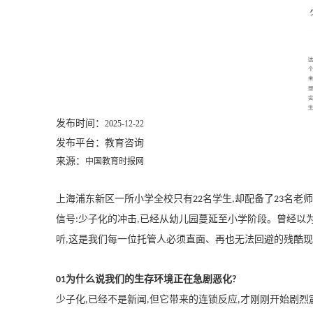
发布时间：
2025-12-22
发布平台：教育咨询
来源：
中国教育时报网
上海浦东新区一所小学全校只有
名学生
却配备了
名老师
22
,
23
信号
少子化的冲击
已经从幼儿园蔓延至小学阶段。曾经以为
:
,
听
这是我们每一位托管人必须直面、再也无法回避的残酷现
,
为什么说我们的生存环境正在急剧恶化
01
?
少子化
已经不是新闻
但它带来的连锁反应
才刚刚开始剧烈
,
,
,