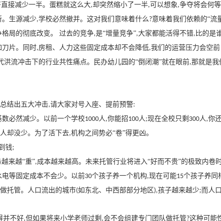
将直接减少一半。蛋糕就这么大
却突然缩小了一半
可以想象
争夺将会何等
,
,
,
所。生源减少
学校必然撤并。这对我们意味着什么
意味着我们依赖的“流
,
?
争格局的彻底改变。 过去的竞争
是“增量竞争”
大家都能活得不错
比的是
,
,
,
如刀片。同时
房租、人力这些固定成本却不会降低
我们的运营压力会空前
,
,
代洪流冲击下的行业共性痛点。民办幼儿园的“倒闭潮”就在眼前
那就是我
,
总结出五大冲击
请大家对号入座、提前预警
,
:
基数必然减少。以前一个学校
人
你能招
人
现在全校只剩
人
你
1000
,
100
;
300
,
人却没少。为了活下去
机构之间势必“卷”得更凶。
,
到钱
;
越来越“重”
成本越来越高。未来托管行业将进入“好而不贵”的极致内卷
,
水电等固定成本不会少。以前
个孩子养一个机构
现在可能
个孩子养同
30
,
15
做托管。人口流出的城市
如东北、中西部部分地区
孩子越来越少
而人
(
),
;
得并不好
但如果将来小学老师过剩
会不会组建专门团队做托管
这种可能
,
,
?