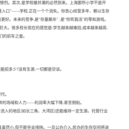
惨烈。其次
是学校撤并潮的必然到来。上海那所小学不是开
,
量入口”——学校
正在一个个消失。你苦心经营多年、赖以生存
,
谁更好。未来的竞争
是“存量厮杀”
是“你死我活”的零和游戏。
,
,
巨大。很多校长现在的感觉是
学生越来越难招
成本越来越高
:
,
,
们的前车之鉴。
还能招多少
没有生源
一切都是空谈。
?
,
时代。
样的场域和人力——利润率大幅下降
甚至倒贴。
,
口流入的地区
如长三角、大湾区
还能维持一定生源。托管行业
(
)
性虽然小
但不能完全排除。一旦公办介入
民办的生存空间将进
,
,