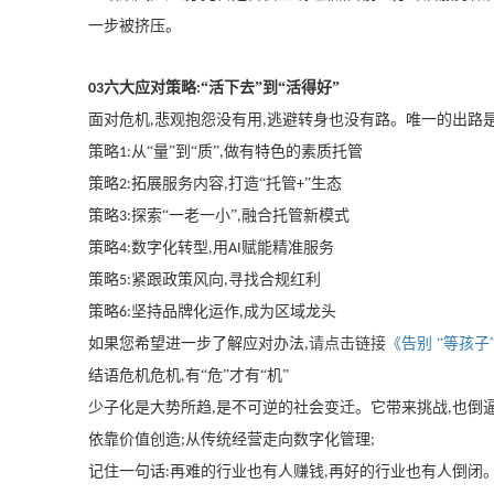
一步被挤压。
六大应对策略
“活下去”到“活得好”
03
:
面对危机
悲观抱怨没有用
逃避转身也没有路。唯一的出路
,
,
策略
从“量”到“质”
做有特色的素质托管
1:
,
策略
拓展服务内容
打造“托管
”生态
2:
,
+
策略
探索“一老一小”
融合托管新模式
3:
,
策略
数字化转型
用
赋能精准服务
4:
,
AI
策略
紧跟政策风向
寻找合规红利
5:
,
策略
坚持品牌化运作
成为区域龙头
6:
,
如果您希望进一步了解应对办法
请点击链接
《告别
“等孩子
,
结语危机危机
有“危”才有“机”
,
少子化是大势所趋
是不可逆的社会变迁。它带来挑战
也倒
,
,
依靠价值创造
从传统经营走向数字化管理
;
;
记住一句话
再难的行业也有人赚钱
再好的行业也有人倒闭。
:
,