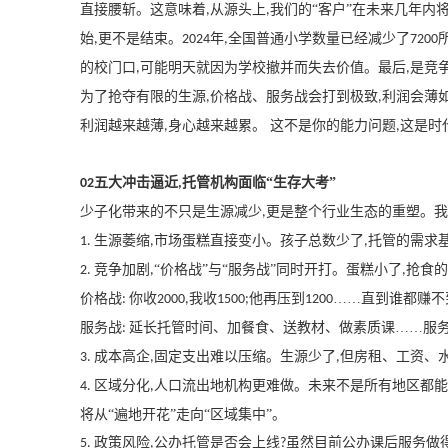
直接腰斩。这意味着
从源头上
我们的“客户”在未来几年内
,
,
始
更不是结束。
年
全国普通小学数量已经减少了
,
2024
,
7200
的校门口
可能明天就因为学校撤并而失去价值。最后
是竞
,
,
为了抢夺有限的生源
价格战、服务战会打到极致
利润会薄
,
,
利润越来越薄
身心越来越累。 这不是你的能力问题
这是时
,
,
五大冲击逼近
托管机构面临“生存大考”
02
,
少子化带来的不只是生源减少
更是整个行业生态的重塑。我
,
生源萎缩
市场蛋糕直接变小。孩子总数少了
托管的需求
1.
,
,
竞争加剧
“价格战”与“服务战”同时开打。蛋糕小了
抢食的
2.
,
,
价格战
你收
我收
他再压到
……直到谁都赚不
:
2000,
1500;
1200
服务战
延长托管时间、加餐食、送教材、做素质课……服务
:
成本高企
固定支出难以压缩。生源少了
但房租、工资、
3.
,
,
区域分化
人口流出地机构更难做。未来不是所有地区都能
4.
,
将从“遍地开花”走向“区域集中”。
政策风险
公办托管是否会上线
虽然目前公办课后服务做
5.
,
?