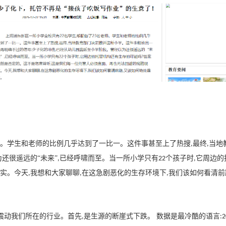
。学生和老师的比例几乎达到了一比一。这件事甚至上了热搜
最终
当地
,
,
还很遥远的“未来”
已经呼啸而至。当一所小学只有
个孩子时
它周边的
,
22
,
实。今天
我想和大家聊聊
在这急剧恶化的生存环境下
我们该如何看清前
,
,
,
震动我们所在的行业。首先
是生源的断崖式下跌。 数据是最冷酷的语言
,
: