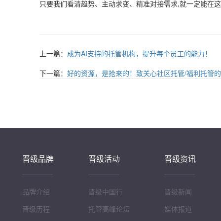
只要我们看清趋势、主动求变、精准对接需求
就一定能在这
,
上一篇：
成为AI支持的托管机构，提升每个员工的能力！
下一篇：
好的资源，是抢来的！致关心社区托管/福利托管
晋级品牌
晋级活动
晋级资讯
品牌介绍
晋级中国行
晋级新闻
晋级历程
托管高峰论坛
媒体报道