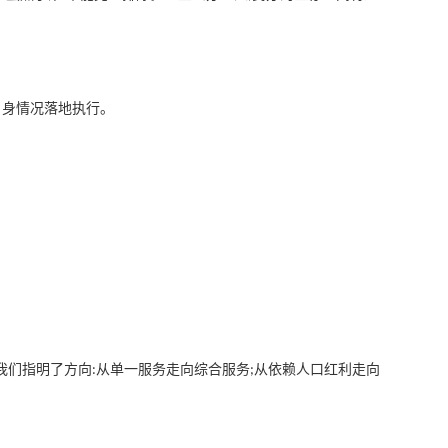
自身情况落地执行。
我们指明了方向
从单一服务走向综合服务
从依赖人口红利走向
:
;