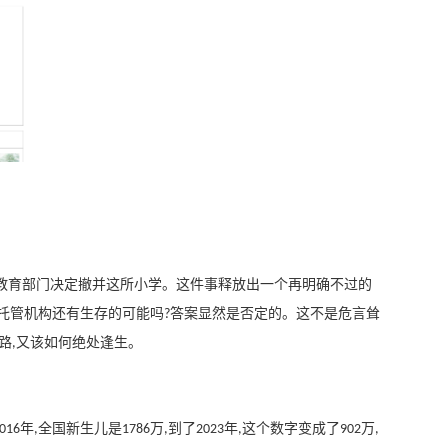
教育部门决定撤并这所小学。这件事释放出一个再明确不过的
托管机构还有生存的可能吗
答案显然是否定的。这不是危言耸
?
路
又该如何绝处逢生。
,
年
全国新生儿是
万
到了
年
这个数字变成了
万
2016
,
1786
,
2023
,
902
,