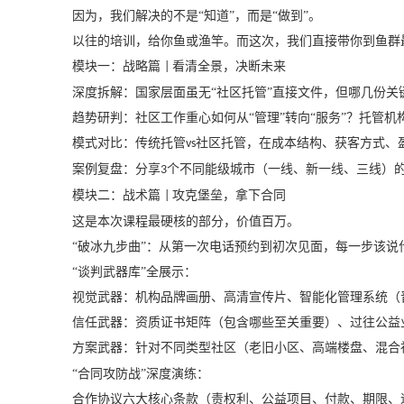
因为，我们解决的不是
“知道”，而是“做到”。
以往的培训，给你鱼或渔竿。而这次，我们直接带你到
鱼群
模块一：战略篇
看清全景，决断未来
|
深度拆解：
国家层面虽无
“社区托管”直接文件，但哪
几份关
趋势研判：
社区工作重心如何从
“管理”转向“服务”？托管
模式对比：
传统托管
社区托管，在成本结构、获客方式、
vs
案例复盘：
分享
个不同能级城市（一线、新一线、三线）
3
模块二：战术篇
攻克堡垒，拿下合同
|
这是本次课程最硬核的部分，价值百万。
“破冰九步曲”：
从第一次电话预约到初次见面，每一步该说
“谈判武器库”全展示：
视觉武器：
机构品牌画册、高清宣传片、智能化管理系统（
信任武器：
资质证书矩阵（包含哪些至关重要）、过往公益
方案武器：
针对不同类型社区（老旧小区、高端楼盘、混合
“合同攻防战”深度演练：
合作协议六大核心条款（责权利、公益项目、付款、期限、