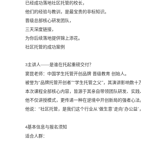
已经成功落地社区托管的校长，
他们的经验与教训，是最宝贵的非标知识。
晋级总部核心研发团队，
三天深度链接，
为你后续落地提供锦上添花。
社区托管的成功案例
主讲人——是谁在托起重磅交付？
3
窦昆老师：
中国学生托管开创品牌
晋级教育
创始人。
被誉为
“品牌托管开创者”“学生托管之父”，其演讲影响数
本次课程全部核心内容，皆源于其亲自带领团队研发、实践
他不仅讲授模式，更传递一种在逆境中开创新局的
强者心法
他说：
“社区托管，是我们这个行业从‘做生意’走向‘办公
基本信息与报名须知
4
适合人群：