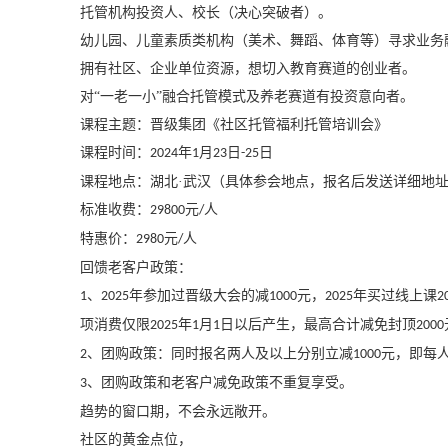
托管机构投资人、校长（决心突破者）。
幼儿园、儿童素质类机构（美术、舞蹈、体育等）寻求业务
拥有社区、企业单位资源，想切入教育赛道的创业者。
对
“一老一小”融合托管模式及养老赛道有投资意向者。
课程主题：
晋级集团《社区托管福利托管培训会》
课程时间：
年
月
日
日
2024
1
23
-25
课程地点：湖北
·武汉（具体参会地点，报名后发送详细地
标准收费：
元
人
29800
/
特惠价：
元
人
2980
/
回馈老客户政策：
、
年参加过晋级大会的减
元，
年买过线上课
1
2025
1000
2025
2
项消费仅限
年
月
日以后产生，最高合计减免封顶
2025
1
1
2000
、团购政策：同时报名两人及以上分别立减
元，即每
2
1000
、团购政策和老客户减免政策不重复享受。
3
趋势的窗口期，不会永远敞开。
社区的黄金点位，