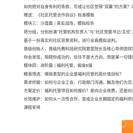
如何把对自身有利的条款，写成让社区觉得
“双赢”的方案
赠送：
《社区托管合作协议》标准模板
模块三：沙盘篇
真实战场，模拟绞杀
|
将分组，分别扮演
“托管机构负责人”与“社区党委书记
主任”
/
基于一份真实的社区背景资料，进行
全真模拟谈判
。
晋级创始人、晋级托教科技研究院窦昆院长及核心导师团现
你会发现，阻碍你成功的，往往不是大方向，而是某一句错
模块四：进阶篇
福利托管，掘金
端
|
B
精准筛选：
哪些类型的企业是福利托管的高价值目标？
需求挖掘：
如何与企业工会、行政部门沟通，触及他们为员
方案定价：
福利托管项目如何报价？是向企业收费，还是向
长效维护：
如何从一次性合作，变成企业长期固定的福利供
课程安排