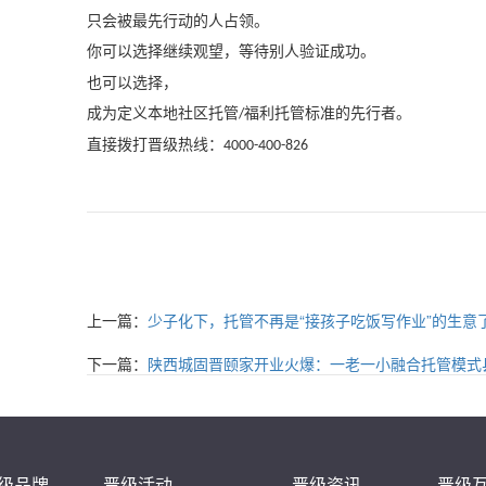
只会被最先行动的人占领。
你可以选择继续观望，等待别人验证成功。
也可以选择，
成为定义本地社区托管
福利托管标准的先行者。
/
直接拨打晋级热线：
4000-400-826
上一篇：
少子化下，托管不再是“接孩子吃饭写作业”的生意
下一篇：
陕西城固晋颐家开业火爆：一老一小融合托管模式
级品牌
晋级活动
晋级资讯
晋级